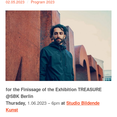
02.05.2023
Program 2023
expan
PROGRAM
child
menu
MANIFESTO
PUBLICATIONS
ABOUT
CONTRIBUTORS
PRESS
CONTACT
for the Finissage of the Exhibition TREASURE
SITE NOTICE
@SBK Berlin
1.06.2023 – 6pm
Thursday,
at
Studio Bildende
Kunst