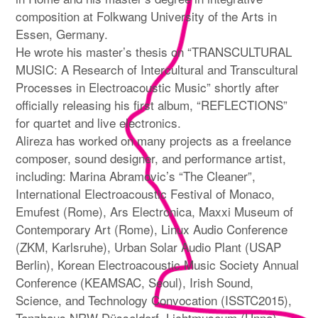
composition at Folkwang University of the Arts in
Essen, Germany.
He wrote his master’s thesis on “TRANSCULTURAL
MUSIC: A Research of Intercultural and Transcultural
Processes in Electroacoustic Music” shortly after
officially releasing his first album, “REFLECTIONS”
for quartet and live electronics.
Alireza has worked on many projects as a freelance
composer, sound designer, and performance artist,
including: Marina Abramovic’s “The Cleaner”,
International Electroacoustic Festival of Monaco,
Emufest (Rome), Ars Electronica, Maxxi Museum of
Contemporary Art (Rome), Linux Audio Conference
(ZKM, Karlsruhe), Urban Solar Audio Plant (USAP
Berlin), Korean Electroacoustic Music Society Annual
Conference (KEAMSAC, Seoul), Irish Sound,
Science, and Technology Convocation (ISSTC2015),
Tanzhaus NRW Düsseldorf, Lichtmuseum (Unna),