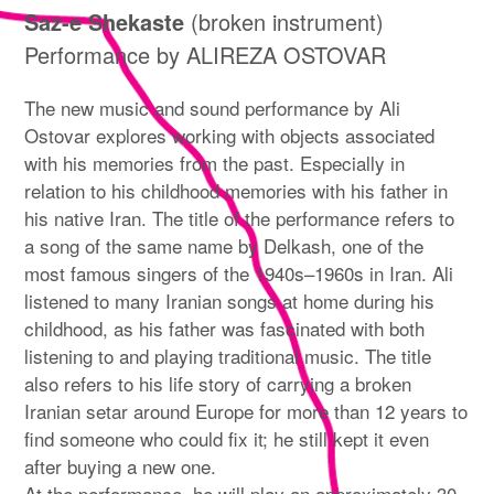
Saz-e Shekaste
(broken instrument)
Performance by ALIREZA OSTOVAR
The new music and sound performance by Ali
Ostovar explores working with objects associated
with his memories from the past. Especially in
relation to his childhood memories with his father in
his native Iran. The title of the performance refers to
a song of the same name by Delkash, one of the
most famous singers of the 1940s–1960s in Iran. Ali
listened to many Iranian songs at home during his
childhood, as his father was fascinated with both
listening to and playing traditional music. The title
also refers to his life story of carrying a broken
Iranian setar around Europe for more than 12 years to
find someone who could fix it; he still kept it even
after buying a new one.
At the performance, he will play an approximately 30-