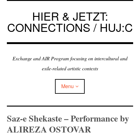
Skip
to
HIER & JETZT:
content
CONNECTIONS / HUJ:C
Exchange and AIR Program focusing on intercultural and
exile-related artistic contexts
Menu
ARTISTS IN RESIDENCE
Saz-e Shekaste – Performance by
ALIREZA OSTOVAR
EXHIBITIONS