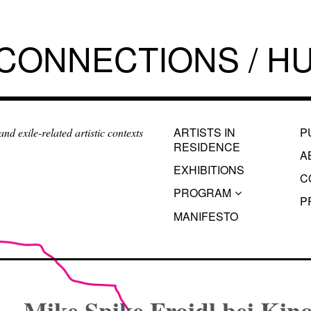
 CONNECTIONS / HU
ARTISTS IN
P
d exile-related artistic contexts
RESIDENCE
A
EXHIBITIONS
C
PROGRAM
P
MANIFESTO
Mike Spike Froidl bei Kin