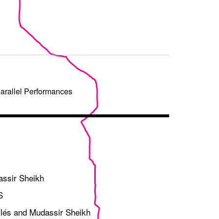
arallel Performances
assir Sheikh
S
bilés and Mudassir Sheikh