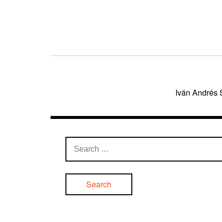
Post
navigation
Iván Andrés 
Search
for: