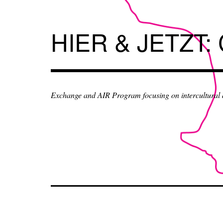
Skip
to
content
HIER & JETZT:
Exchange and AIR Program focusing on intercultural an