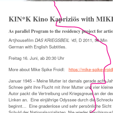
KIN*K Kino Kapriziös with MI
As parallel Program to the residency project for art
Artjhousefilm
, D 2011, 50 Min
DAS KRIEGSBEIL ’45
German with English Subtitles.
Freitag 16. Juni, ab 20:30 Uhr
More about Mike Spike Froidl:
https://mike-spike-froid
Januar 1945 – Meine Mutter ist damals gerade acht Jahr
Schnee geht ihre Flucht mit ihrer Mutter und vier kle
Autor packt die Vertreibung und Kriegsgreuel an der d
Linken an. Eine einjährige Odyssee durch die Schreck
beginnt… Eine gnadenlose und sehr persönliche Sicht 
Schuld der Nationalsozialisten. Nie wieder Faschismus